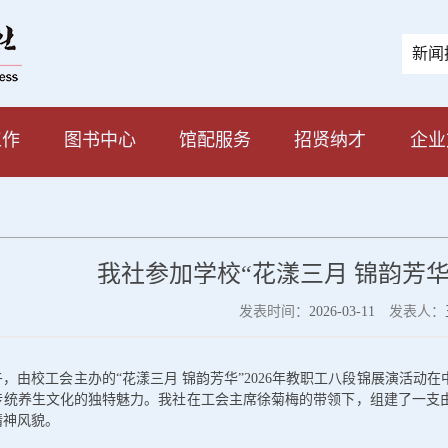
新闻
工作
图书中心
馆配服务
招贤纳才
企业
我社参加学校“花漾三月 锦韵芳
发表时间：
2026-03-11
发表人：
午，由校工会主办的“花漾三月 锦韵芳华”2026年教职工八段锦展演活动在
传统养生文化的独特魅力。我社在工会主席徐菊梅的带领下，组建了一支由
精神风貌。