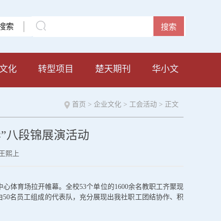
搜索
文化
转型项目
楚天期刊
华小文
首页
>
企业文化
>
工会活动
> 正文
华”八段锦展演活动
王熙上
中心体育场拉开帷幕。全校53个单位的1600余名教职工齐聚现
50名员工组成的代表队，充分展现出我社职工团结协作、积