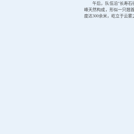
午后，队伍沿“长寿石
峰天然构成，形似一只翘首
度达300余米，屹立于云