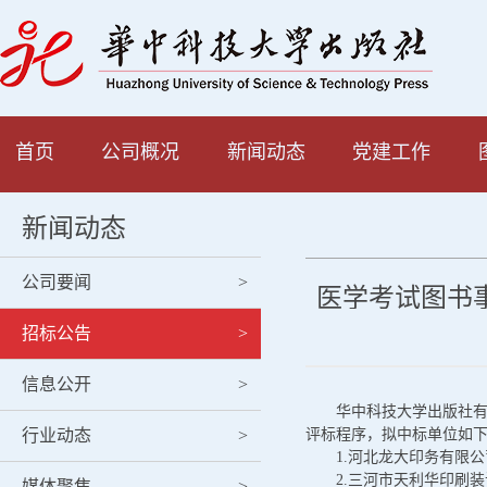
首页
公司概况
新闻动态
党建工作
新闻动态
公司要闻
>
医学考试图书事
招标公告
>
信息公开
>
华中科技大学出版社有
行业动态
>
评标程序，拟中标单位如
1.河北龙大印务有限公
2.三河市天利华印刷
媒体聚焦
>