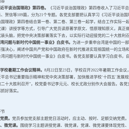
内容
近平谈治国理政》第四卷。
《习近平谈治国理政》第四卷收入了习近平总书记
、贺信等109篇，分为21个专题。各党支部要把认真学习《习近平谈治
治国理政》第四卷结合第一卷、第二卷、第三卷一起学，结合工作实际一
党课）讲授学等方式，引导广大党员读原著学原文、悟原理知原义，真正
武装头脑，把党中央决策部署落实下去，以实际行动迎接党的二十大胜利召
台湾问题与新时代中国统一事业》白皮书。
为进一步重申台湾是中国的一部
强决心，阐述中国共产党和中国政府在新时代推进实现祖国统一的立场和政
《台湾问题与新时代中国统一事业》白皮书。各党支部要认真学习白皮书，
会学校暑期工作会议精神。
8月22日至23日，学校召开2022年暑期工作
平总书记重要指示精神和党中央决策部署，加快推进学校‘十四五’发展规
的二十大胜利召开”，校党委书记李元元、校长尤政分别作大会报告。各党
感抓好落实。
环节
党费。
党员参加党支部主题党日活动时，应主动、按时、足额交纳党费。
、微党课。
围绕学习主题讲授党课、微党课，党课、微党课要体现党性、