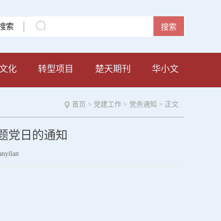
搜索
文化
转型项目
楚天期刊
华小文
首页
>
党建工作
>
党务通知
> 正文
主题党日的通知
anyilan