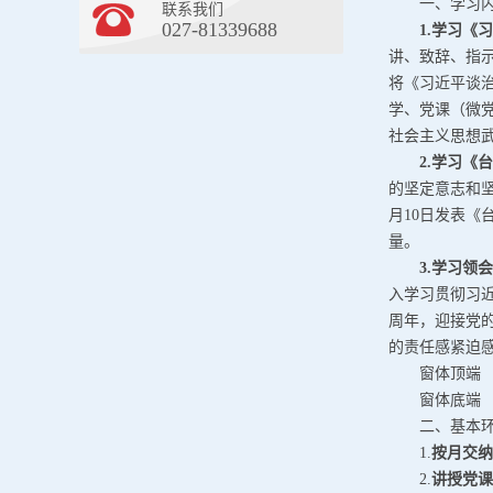
一、学习
联系我们
027-81339688
1.
学习《习
讲、致辞、指示
将《习近平谈
学、党课（微
社会主义思想
2.学习《
的坚定意志和坚
月10日发表
量。
3.学习领
入学习贯彻习近
周年，迎接党
的责任感紧迫
窗体顶端
窗体底端
二、基本
1.
按月交纳
2.
讲授党课