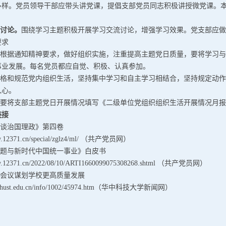
多样。党员领导干部应带头讲党课，提倡支部党员同志积极讲授微党课。
习讨论。
围绕学习主题积极开展学习交流讨论，增强学习效果。党支部应做
要求
支部根据通知精神要求，做好组织实施，注重提高主题党日质量，要将学习
事业发展。每名党员都应自觉、积极、认真参加。
步严格和规范党内组织生活，坚持集中学习和自主学习相结合，坚持规定动
入心。
部要将支部主题党日开展情况填写《二级单位党组织组织生活开展情况月报
链接
平谈治国理政》第四卷
ww.12371.cn/special/zglz4/ml/ （共产党员网）
问题与新时代中国统一事业》白皮书
ww.12371.cn/2022/08/10/ARTI1660099075308268.shtml （共产党员网）
作会议谋划学校更高质量发展
ews.hust.edu.cn/info/1002/45974.htm（华中科技大学新闻网）