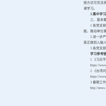
授方式可灵活
课学习。
3.集中学
三、基本
1.各党
能，推动单位
2.进一
真正做到入脑
3.各党支
学习参考
1.《习近
https://w
2.《台湾
https://w
3.暑期工
http://n