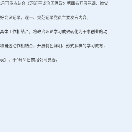
本月可重点结合《习近平谈治国理政》第四卷开展党课、微党
好会议记录，逐一、规范记录党员主要发言内容。
与具体工作相结合，将政治理论学习成效转化为干事创业的动
作和自选动作相结合，开展特色鲜明、形式多样的学习教育，
表》，于9月31日前报公司党委。