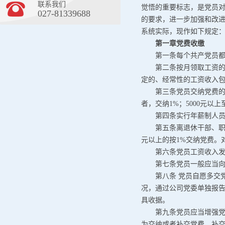
联系我们
觉悟的重要标志，是党员
027-81339688
的要求，进一步加强和改
系统实际，现作如下规定
第一章
党费收缴
第一条每个共产党员
第二条按月领取工资
定的、经常性的工资收入包
第三条党员交纳党费的比例
者，交纳1%；5000元以上至1
第四条实行年薪制人
第五条离退休干部、职工
元以上的按1%交纳党费。
第六条党员工资收入
第七条党员一般应当
第八条 党员自愿多交
况，通过公司党委单独报
具收据。
第九条党员应当增强
为交纳或者补交党费。补交