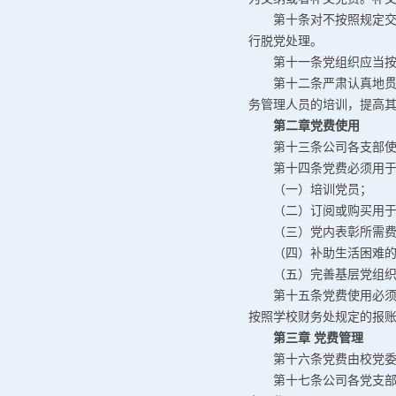
第十条对不按照规定交
行脱党处理。
第十一条党组织应当按
第十二条严肃认真地
务管理人员的培训，提高
第二章
党费使用
第十三条公司各支部
第十四条党费必须用
（一）培训党员；
（二）订阅或购买用
（三）党内表彰所需
（四）补助生活困难
（五）完善基层党组
第十五条党费使用必
按照学校财务处规定的报
第三章
党费管理
第十六条党费由校党
第十七条公司各党支