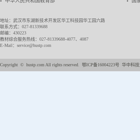
中华人民共和国教育部
国
地址：武汉市东湖新技术开发区华工科技园华工园六路
联系方式：027-81339688
邮编：430223
教材综合服务热线：027-81339688-4077、4087
E-Mail：service@hustp.com
Copyright © hustp.com All rights reserved. 鄂ICP备1600