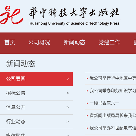
首页
公司概况
新闻动态
党建工作
新闻动态
我公司举行华中地区中
公司要闻
>
我公司举办印务知识学
招标公告
>
一缕书香庆六一
信息公开
>
省新闻出版局局长来我
行业动态
>
我公司举办21世纪电气
媒体聚焦
>